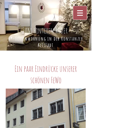
Zum hinteren Ruder
4*-Ferienwohnung in der Konstanzer
Altstadt
Ein paar Eindrücke unserer
schönen FeWo